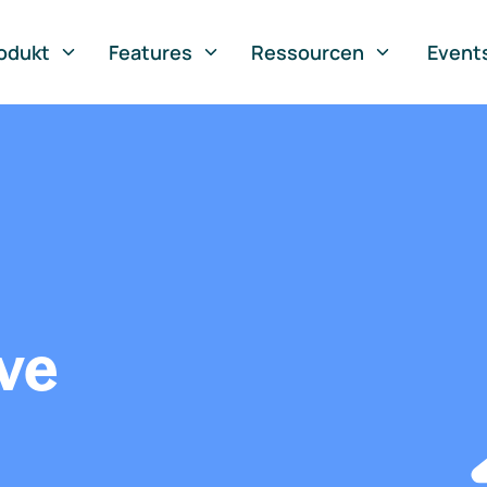
odukt
Features
Ressourcen
Event
ve