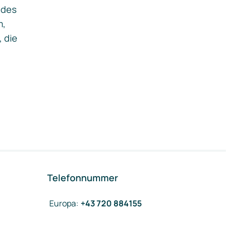
ides
m,
, die
Telefonnummer
Europa
:
+43 720 884155