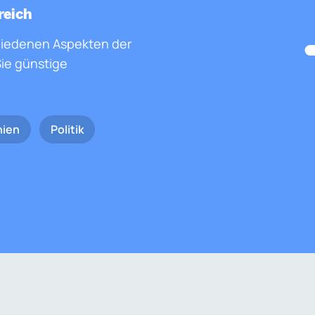
reich
hiedenen Aspekten der
ie günstige
nien
Politik