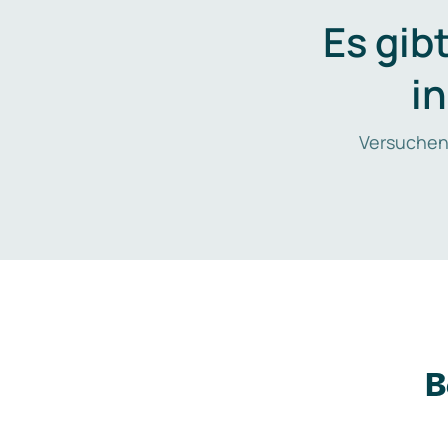
Es gib
i
Versuchen
B