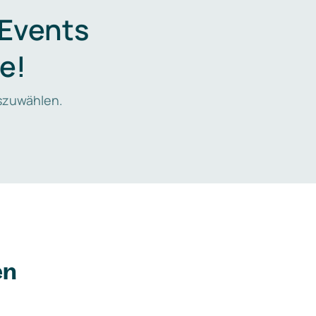
 Events
e!
zuwählen.
en