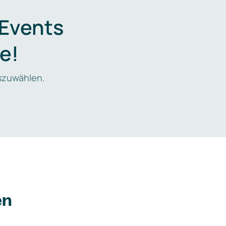
 Events
e!
zuwählen.
en