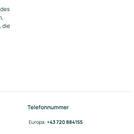
ides
m,
, die
Telefonnummer
Europa
:
+43 720 884155