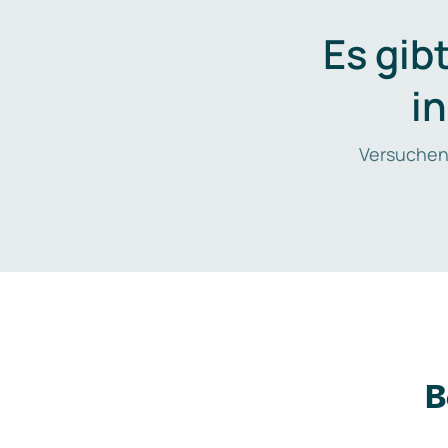
Es gib
i
Versuchen
B