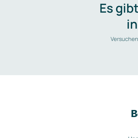
Es gib
i
Versuchen
B