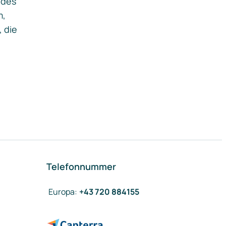
ides
m,
, die
Telefonnummer
Europa
:
+43 720 884155