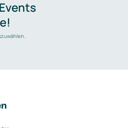
 Events
e!
zuwählen.
en