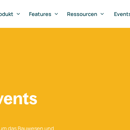
odukt
Features
Ressourcen
Event
vents
 um das Bauwesen und