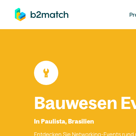
auptinhalt springen
Pr
Bauwesen E
In Paulista, Brasilien
Entdecken Sie Networking-Events rund