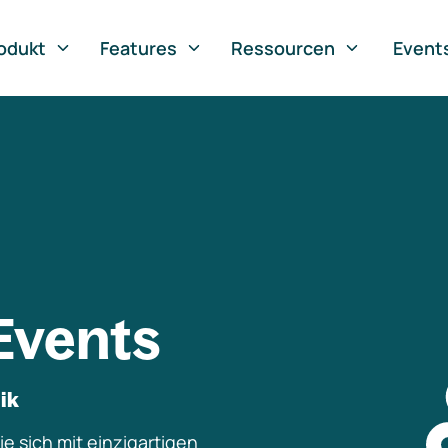
odukt
Features
Ressourcen
Event
Events
ik
e sich mit einzigartigen