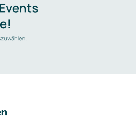
 Events
e!
zuwählen.
en