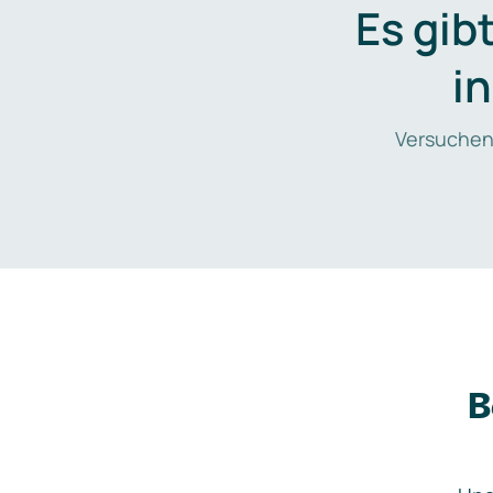
Es gib
i
Versuchen
B