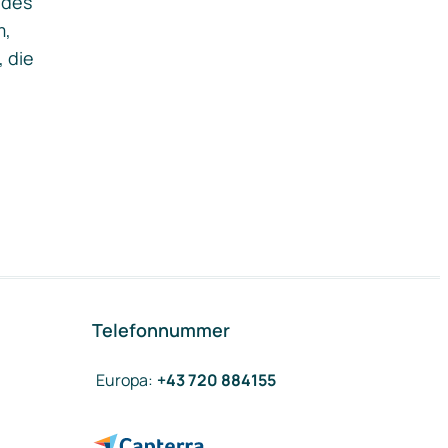
ides
m,
, die
Telefonnummer
Europa
:
+43 720 884155