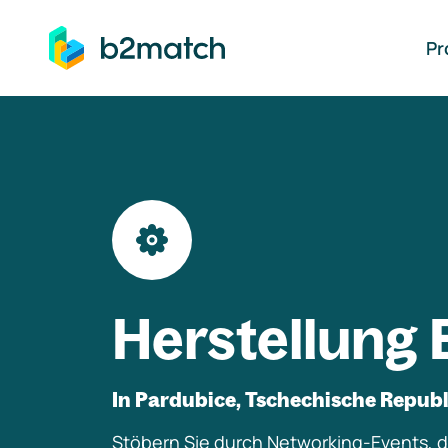
auptinhalt springen
Pr
Herstellung 
In Pardubice, Tschechische Republ
Stöbern Sie durch Networking-Events, di