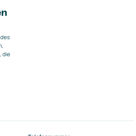
en
ides
m,
, die