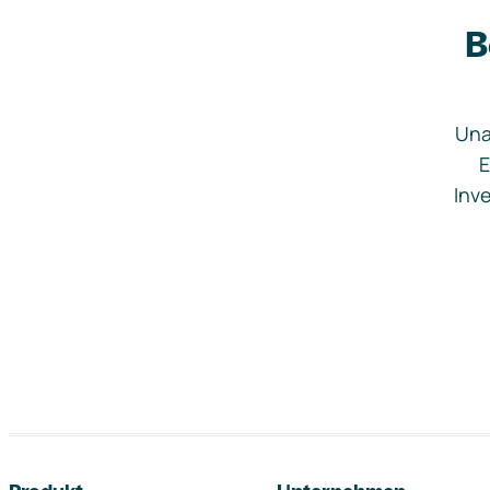
B
Una
E
Inve
Footer-Navigation