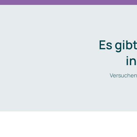
Es gib
i
Versuchen