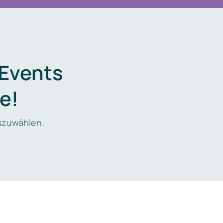
 Events
e!
zuwählen.