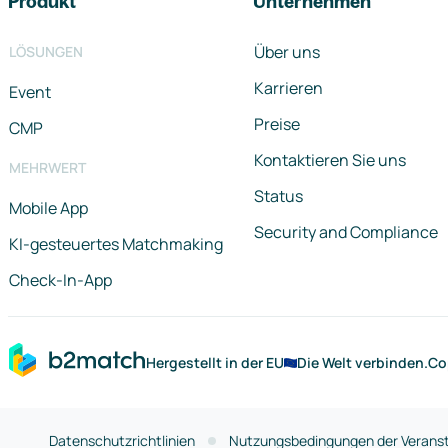
Produkt
Unternehmen
Über uns
LÖSUNGEN
Karrieren
Event
Preise
CMP
Kontaktieren Sie uns
MEHRWERT
Status
Mobile App
Security and Compliance
KI-gesteuertes Matchmaking
Check-In-App
Hergestellt in der EU
Die Welt verbinden.
Co
Datenschutzrichtlinien
Nutzungsbedingungen der Veranst