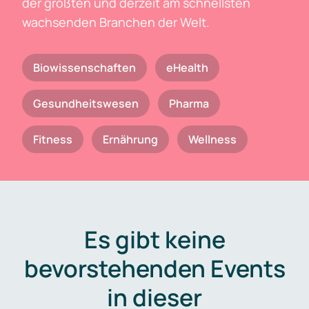
der größten und derzeit am schnellsten
wachsenden Branchen der Welt.
Biowissenschaften
eHealth
Gesundheitswesen
Pharma
Fitness
Ernährung
Wellness
Es gibt keine
bevorstehenden Events
in dieser