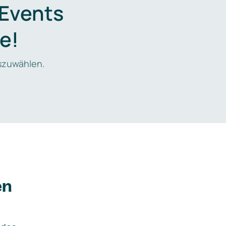
 Events
e!
zuwählen.
en