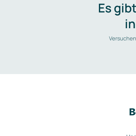
Es gib
i
Versuchen
B