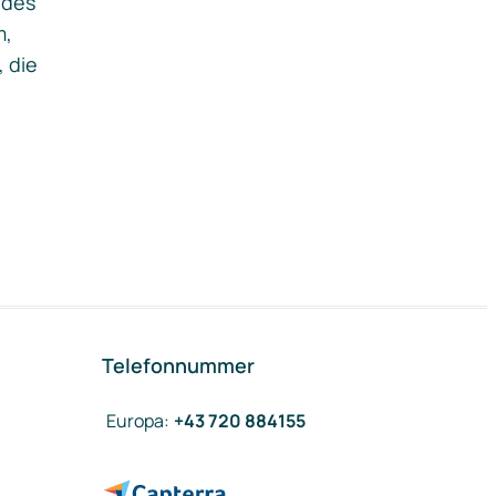
ides
m,
, die
Telefonnummer
Europa
:
+43 720 884155