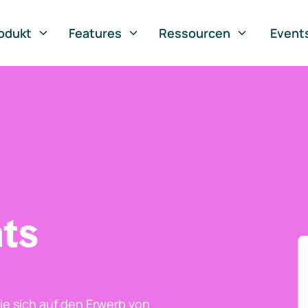
odukt
Features
Ressourcen
Event
ts
ie sich auf den Erwerb von