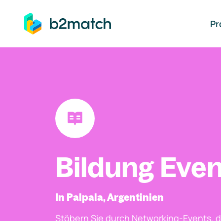
auptinhalt springen
Pr
Bildung Even
In Palpala, Argentinien
Stöbern Sie durch Networking-Events, d