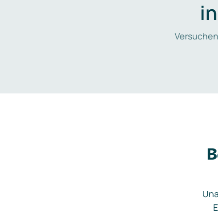
i
Versuchen
B
Una
E