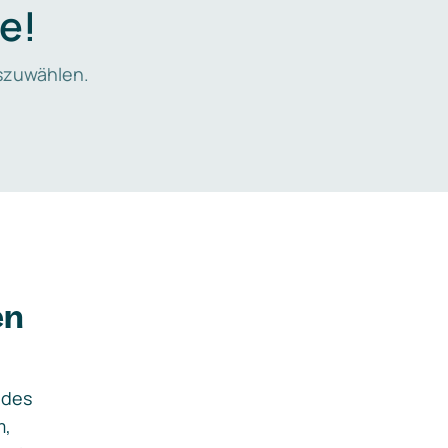
e!
zuwählen.
en
ides
m,