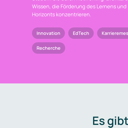
Wissen, die Förderung des Lernens und 
Horizonts konzentrieren.
Innovation
EdTech
Karriereme
Recherche
Es gib