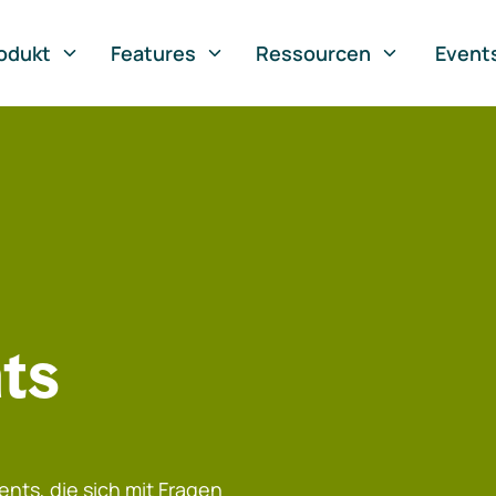
odukt
Features
Ressourcen
Event
ts
nts, die sich mit Fragen