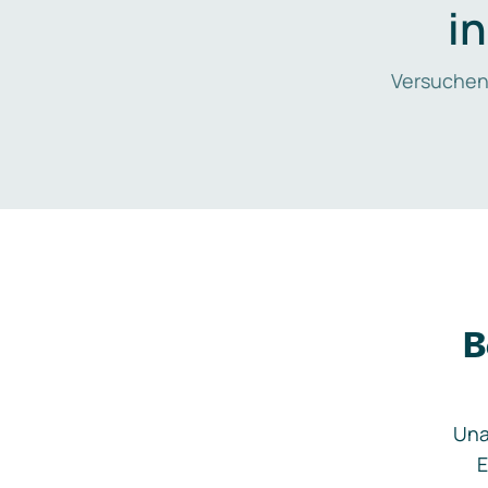
i
Versuchen
B
Una
E