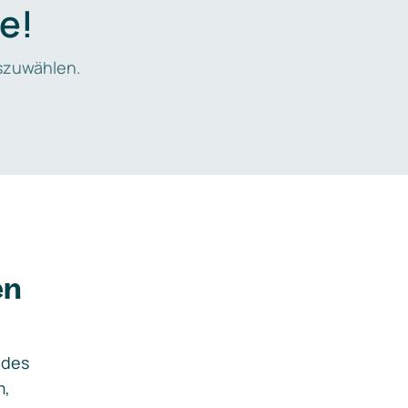
e!
zuwählen.
en
ides
m,