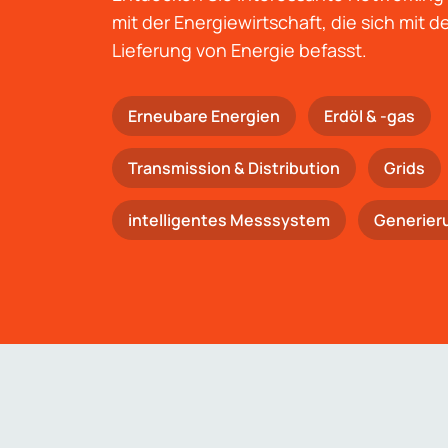
mit der Energiewirtschaft, die sich mit 
Lieferung von Energie befasst.
Erneubare Energien
Erdöl & -gas
Trans­mis­si­on & Distribution
Grids
intelligentes Messsystem
Generier