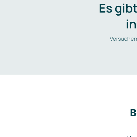
Es gib
i
Versuchen
B