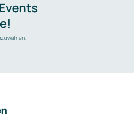
 Events
e!
zuwählen.
en