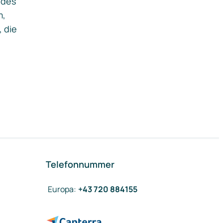
ides
m,
, die
Telefonnummer
Europa
:
+43 720 884155