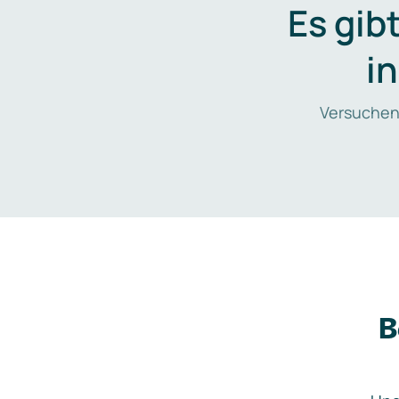
Es gib
i
Versuchen
B