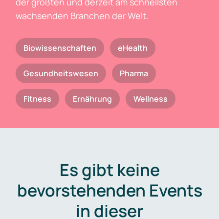
der größten und derzeit am schnellsten
wachsenden Branchen der Welt.
Biowissenschaften
eHealth
Gesundheitswesen
Pharma
Fitness
Ernährung
Wellness
Es gibt keine
bevorstehenden Events
in dieser