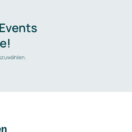
 Events
e!
zuwählen.
en