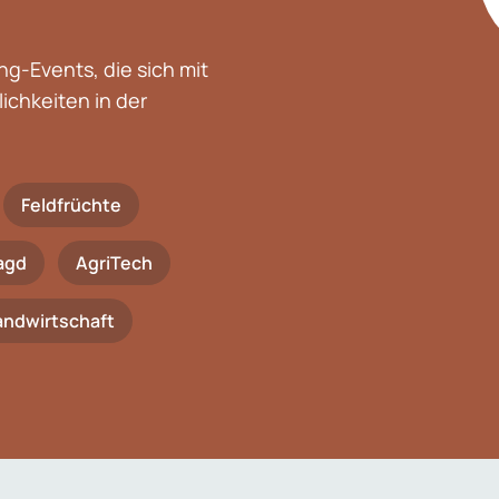
g-Events, die sich mit
chkeiten in der
Feldfrüchte
agd
AgriTech
Landwirtschaft