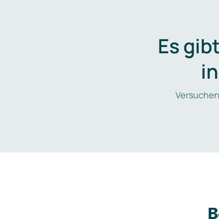
Es gib
i
Versuchen
B