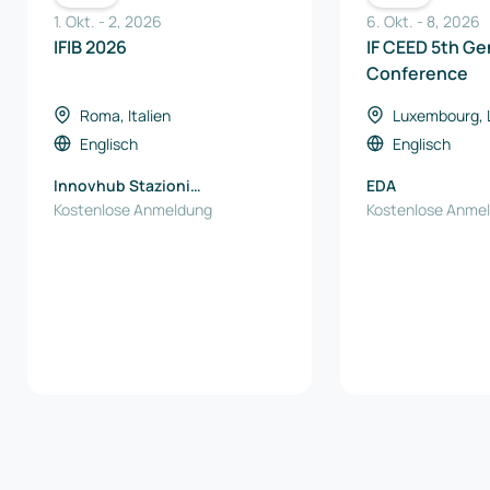
1. Okt.
-
2
,
2026
6. Okt.
-
8
,
2026
IFIB 2026
IF CEED 5th Ge
Conference
Roma, Italien
Luxembourg,
Englisch
Englisch
Innovhub Stazioni
EDA
Sperimentali per l'Industria
Kostenlose Anmeldung
Kostenlose Anme