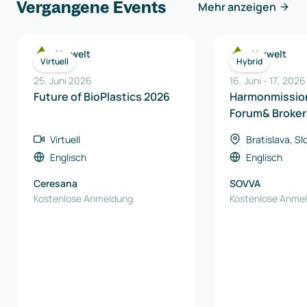
Vergangene Events
Mehr anzeigen
Umwelt
Umwelt
Virtuell
Hybrid
25. Juni 2026
16. Juni
-
17
,
2026
Future of BioPlastics 2026
Harmonmissio
Forum& Broker
Virtuell
Bratislava, S
Englisch
Englisch
Ceresana
SOVVA
Kostenlose Anmeldung
Kostenlose Anme