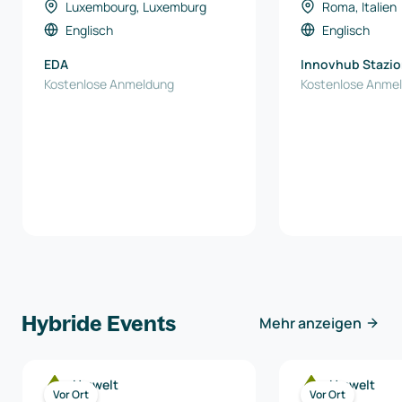
Luxembourg, Luxemburg
Roma, Italien
Englisch
Englisch
EDA
Innovhub Stazio
Kostenlose Anmeldung
Sperimentali per 
Kostenlose Anme
Hybride Events
Mehr anzeigen
Umwelt
Umwelt
Vor Ort
Vor Ort