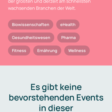
der größten und derzeit am schnellsten
wachsenden Branchen der Welt.
Biowissenschaften
eHealth
Gesundheitswesen
Pharma
Fitness
Ernährung
Wellness
Es gibt keine
bevorstehenden Events
in dieser