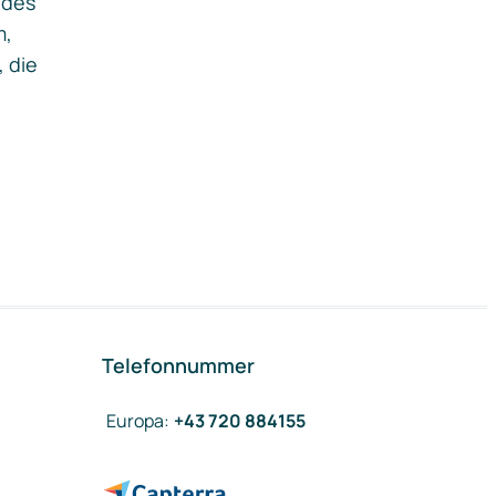
ides
m,
, die
Telefonnummer
Europa
:
+43 720 884155