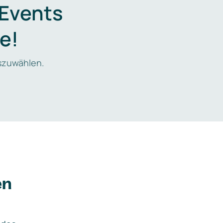
 Events
e!
zuwählen.
en