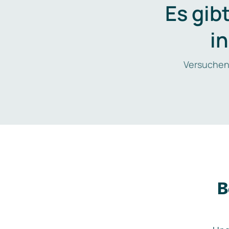
Es gib
i
Versuchen
B