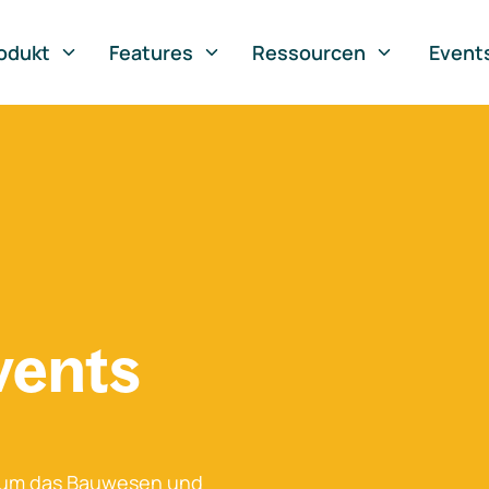
odukt
Features
Ressourcen
Event
vents
 um das Bauwesen und