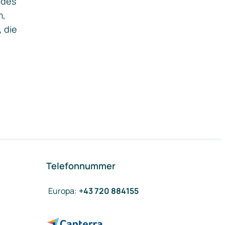
ides
m,
, die
Telefonnummer
Europa
:
+43 720 884155