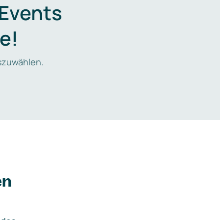
 Events
e!
zuwählen.
en