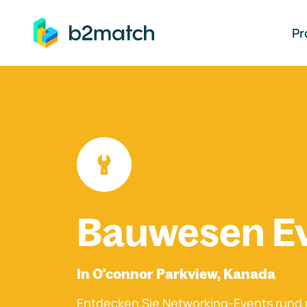
auptinhalt springen
Pr
Bauwesen E
In O'connor Parkview, Kanada
Entdecken Sie Networking-Events rund