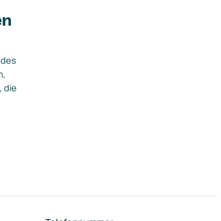
en
ides
m,
, die