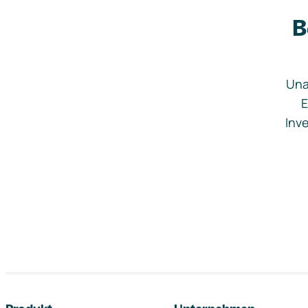
B
Una
E
Inve
Footer-Navigation