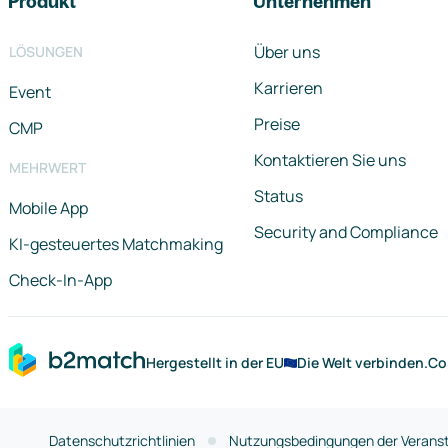
Produkt
Unternehmen
Über uns
LÖSUNGEN
Karrieren
Event
Preise
CMP
Kontaktieren Sie uns
MEHRWERT
Status
Mobile App
Security and Compliance
KI-gesteuertes Matchmaking
Check-In-App
Hergestellt in der EU
Die Welt verbinden.
Co
Datenschutzrichtlinien
Nutzungsbedingungen der Veranst