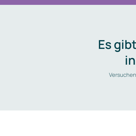
Es gib
i
Versuchen