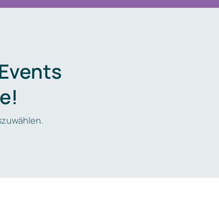
 Events
e!
zuwählen.