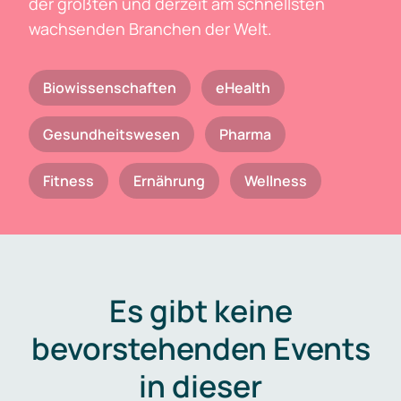
der größten und derzeit am schnellsten
wachsenden Branchen der Welt.
Biowissenschaften
eHealth
Gesundheitswesen
Pharma
Fitness
Ernährung
Wellness
Es gibt keine
bevorstehenden Events
in dieser