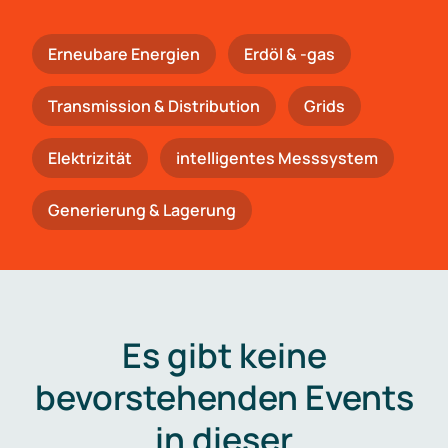
Erneubare Energien
Erdöl & -gas
Trans­mis­si­on & Distribution
Grids
Elektrizität
intelligentes Messsystem
Generierung & Lagerung
Es gibt keine
bevorstehenden Events
in dieser