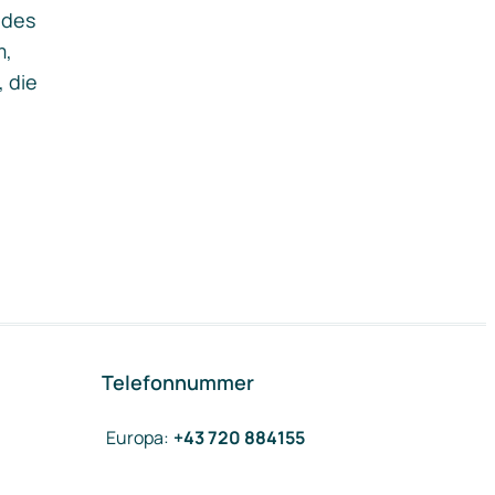
ides
m,
, die
Telefonnummer
Europa
:
+43 720 884155