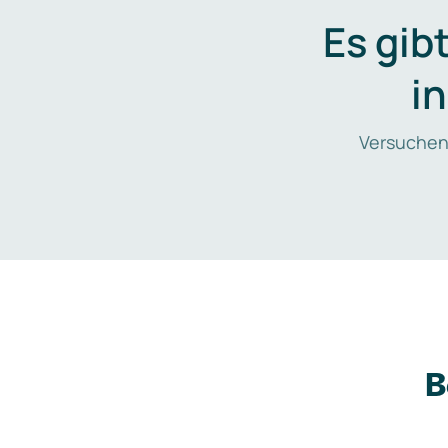
Es gib
i
Versuchen
B