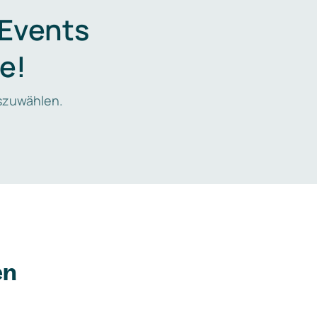
 Events
e!
zuwählen.
en