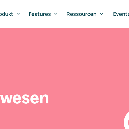
odukt
Features
Ressourcen
Event
swesen