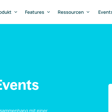
odukt
Features
Ressourcen
Event
Events
usammenhang mit einer