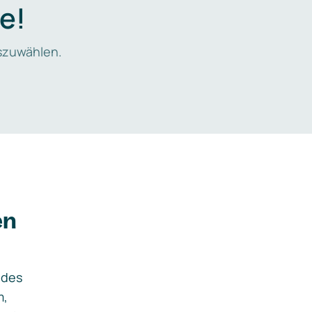
e!
zuwählen.
en
ides
m,