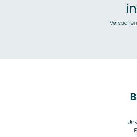
i
Versuchen
B
Una
E