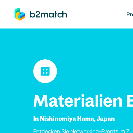
auptinhalt springen
Pr
Materialien 
In Nishinomiya Hama, Japan
Entdecken Sie Networking-Events im Z