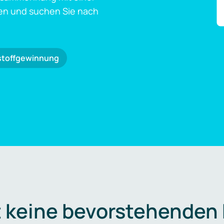
en und suchen Sie nach
stoffgewinnung
t keine bevorstehenden