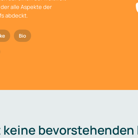
der alle Aspekte der
fs abdeckt.
ke
Bio
t keine bevorstehenden