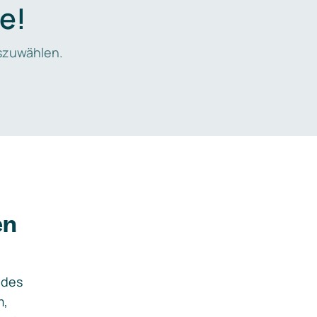
e!
zuwählen.
en
ides
m,