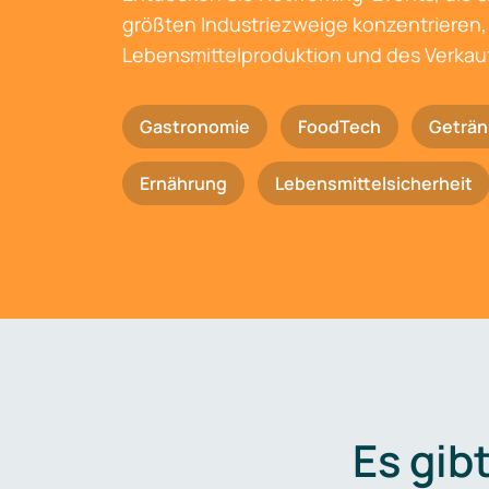
größten Industriezweige konzentrieren, 
Lebensmittelproduktion und des Verkau
Gastronomie
FoodTech
Geträn
Ernährung
Lebensmittelsicherheit
Es gib