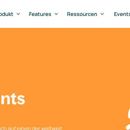
odukt
Features
Ressourcen
Event
nts
ch auf einen der weltweit