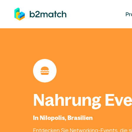
auptinhalt springen
Pr
Nahrung Eve
In Nilopolis, Brasilien
Entdecken Sie Networking-Events, die si