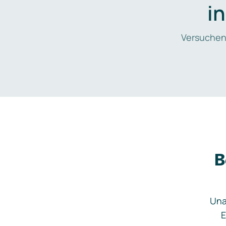
i
Versuchen
B
Una
E