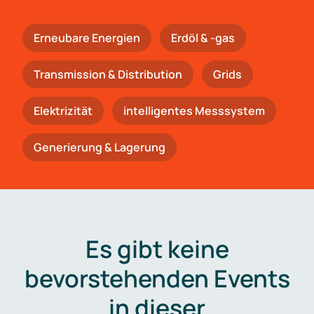
Erneubare Energien
Erdöl & -gas
Trans­mis­si­on & Distribution
Grids
Elektrizität
intelligentes Messsystem
Generierung & Lagerung
Es gibt keine
bevorstehenden Events
in dieser