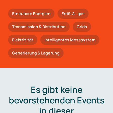
Erneubare Energien
Erdöl & -gas
Trans­mis­si­on & Distribution
Grids
Elektrizität
intelligentes Messsystem
Generierung & Lagerung
Es gibt keine
bevorstehenden Events
in dieser