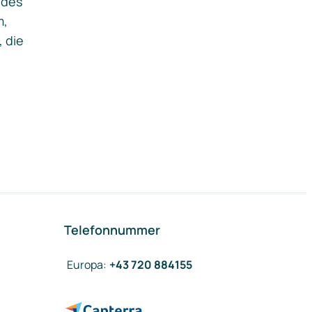
ides
m,
, die
Telefonnummer
Europa
:
+43 720 884155