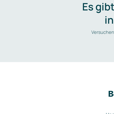
Es gib
i
Versuchen
B