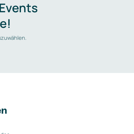
 Events
e!
zuwählen.
en