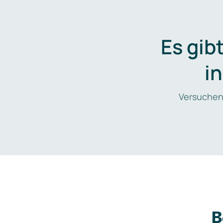
Es gib
i
Versuchen
B