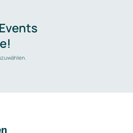
 Events
e!
zuwählen.
en