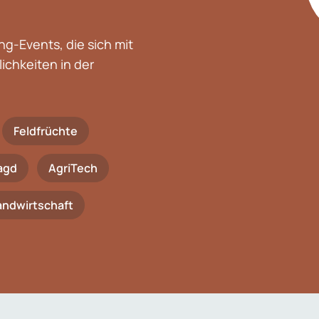
g-Events, die sich mit
chkeiten in der
Feldfrüchte
agd
AgriTech
Landwirtschaft