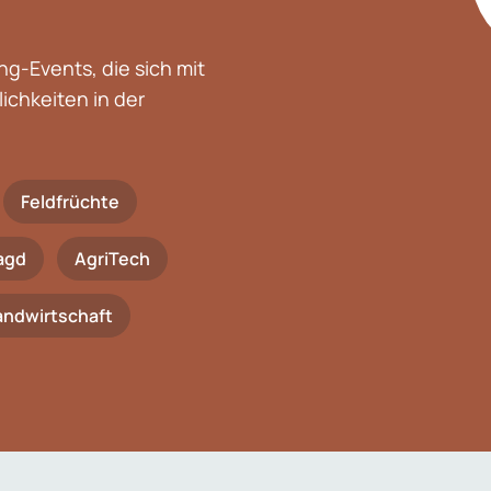
g-Events, die sich mit
chkeiten in der
Feldfrüchte
agd
AgriTech
Landwirtschaft