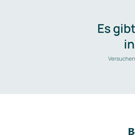
Es gib
i
Versuchen
B