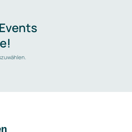
 Events
e!
zuwählen.
en