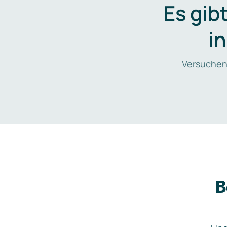
Es gib
i
Versuchen
B