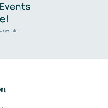
 Events
e!
zuwählen.
en