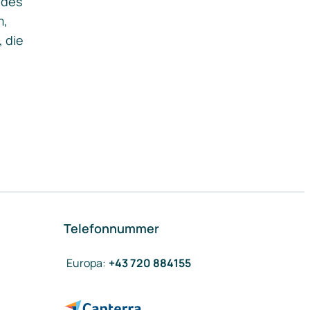
ides
m,
, die
Telefonnummer
Europa
:
+43 720 884155