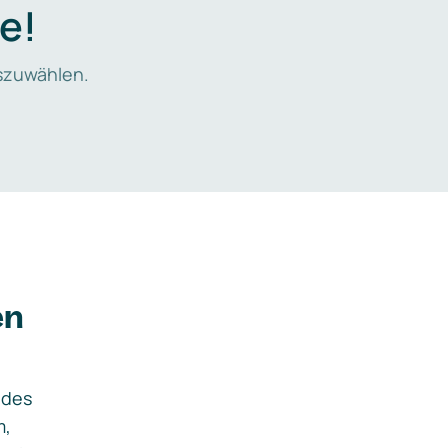
e!
zuwählen.
en
ides
m,