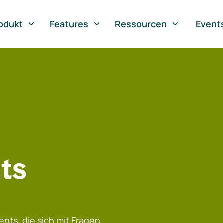
odukt
Features
Ressourcen
Event
ts
nts, die sich mit Fragen