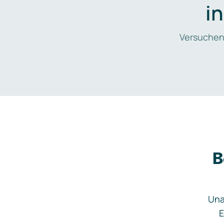
i
Versuchen
B
Una
E