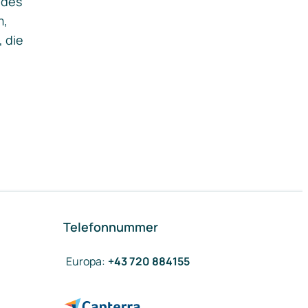
ides
m,
, die
Telefonnummer
Europa
:
+43 720 884155