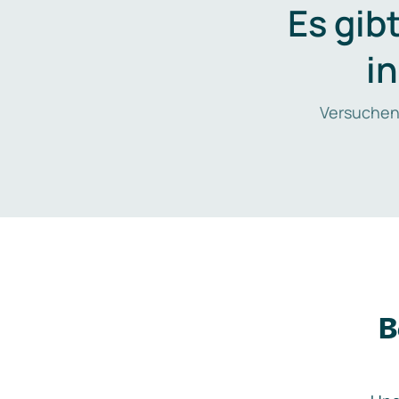
Es gib
i
Versuchen
B