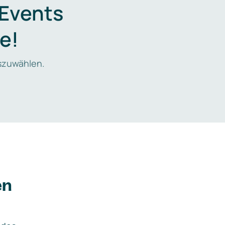
 Events
e!
zuwählen.
en