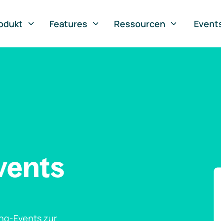
odukt
Features
Ressourcen
Event
vents
ng-Events zur