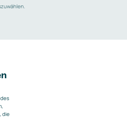
zuwählen.
en
ides
m,
, die