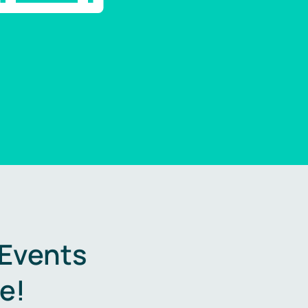
 Events
e!