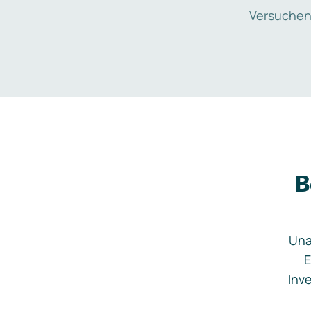
Versuchen
B
Una
E
Inve