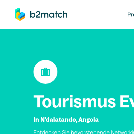
auptinhalt springen
Pr
Tourismus E
In N'dalatando, Angola
Entdecken Sie bevorstehende Networki