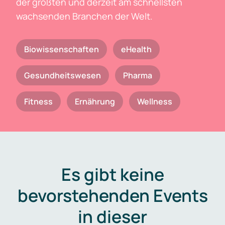
der größten und derzeit am schnellsten
wachsenden Branchen der Welt.
Biowissenschaften
eHealth
Gesundheitswesen
Pharma
Fitness
Ernährung
Wellness
Es gibt keine
bevorstehenden Events
in dieser