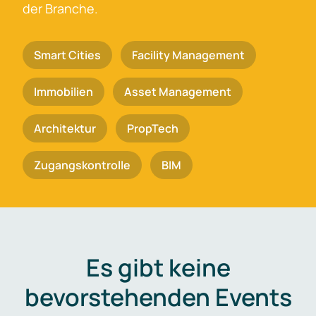
der Branche.
Smart Cities
Facility Management
Immobilien
Asset Management
Architektur
PropTech
Zugangskontrolle
BIM
Es gibt keine
bevorstehenden Events