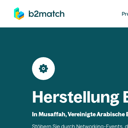
auptinhalt springen
Pr
Herstellung 
In Musaffah, Vereinigte Arabische 
Stöbern Sie durch Networking-Events, di