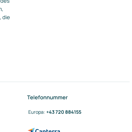
ides
m,
, die
Telefonnummer
Europa
:
+43 720 884155