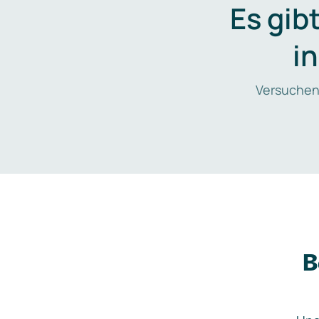
Es gib
i
Versuchen
B