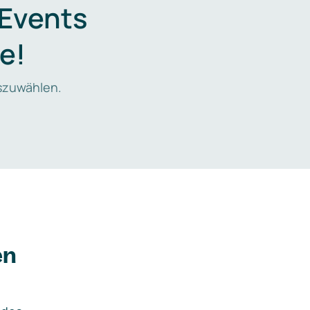
 Events
e!
zuwählen.
en