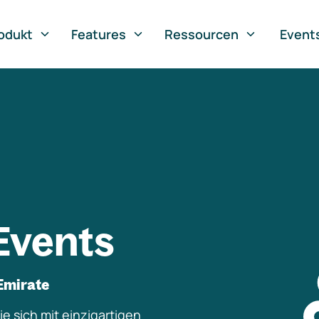
odukt
Features
Ressourcen
Event
Events
Emirate
e sich mit einzigartigen