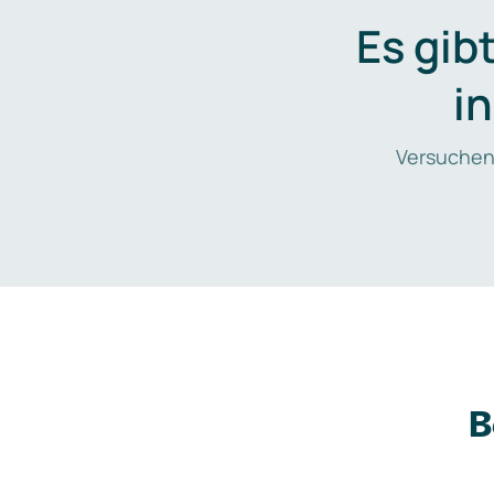
Es gib
i
Versuchen
B