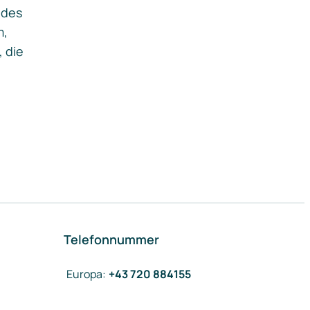
ides
m,
, die
Telefonnummer
Europa
:
+43 720 884155