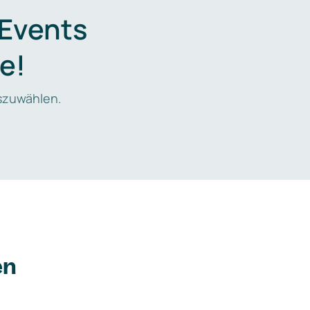
 Events
e!
zuwählen.
en