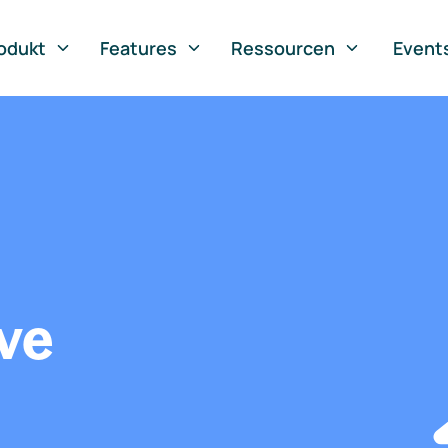
odukt
Features
Ressourcen
Event
ve