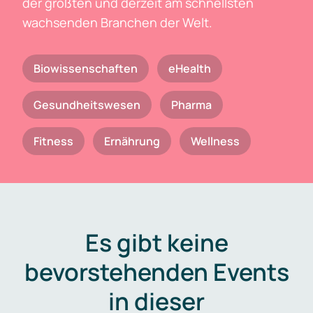
der größten und derzeit am schnellsten
wachsenden Branchen der Welt.
Biowissenschaften
eHealth
Gesundheitswesen
Pharma
Fitness
Ernährung
Wellness
Es gibt keine
bevorstehenden Events
in dieser