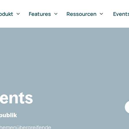
odukt
Features
Ressourcen
Event
vents
publik
, themenübergreifende