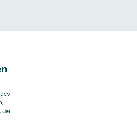
en
ides
m,
, die