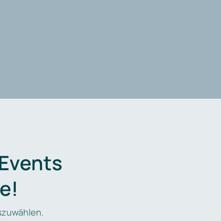
 Events
e!
zuwählen.