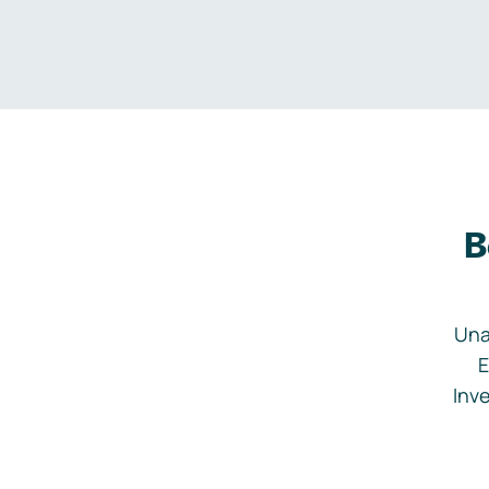
B
Una
E
Inve