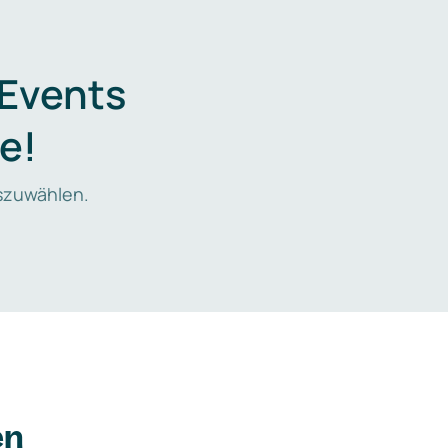
 Events
e!
zuwählen.
en