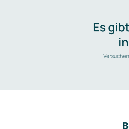
Es gib
i
Versuchen
B