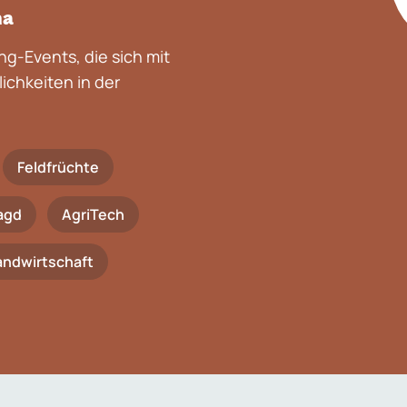
na
g-Events, die sich mit
chkeiten in der
Feldfrüchte
agd
AgriTech
Landwirtschaft