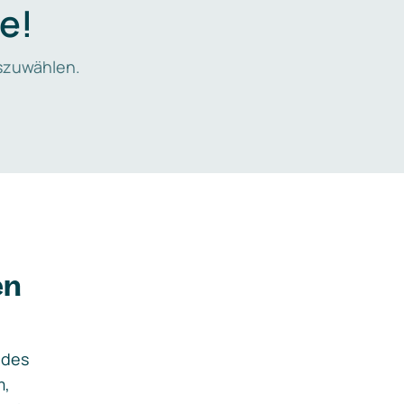
e!
zuwählen.
en
ides
m,