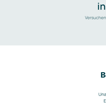
i
Versuchen
B
Una
E