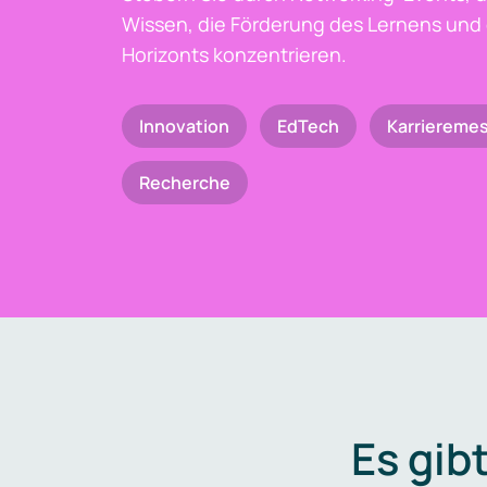
Wissen, die Förderung des Lernens und 
Horizonts konzentrieren.
Innovation
EdTech
Karriereme
Recherche
Es gib