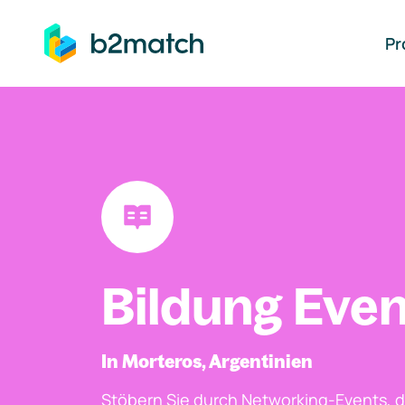
auptinhalt springen
Pr
Bildung Even
In Morteros, Argentinien
Stöbern Sie durch Networking-Events, d