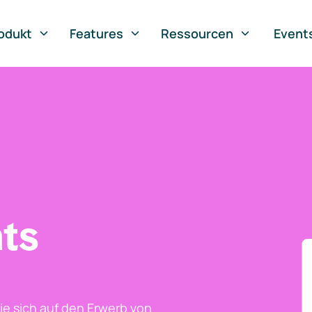
odukt
Features
Ressourcen
Event
ts
ie sich auf den Erwerb von