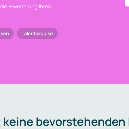
die Erweiterung Ihres
ssen
Talentakquise
t keine bevorstehenden