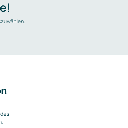
e!
zuwählen.
en
ides
m,