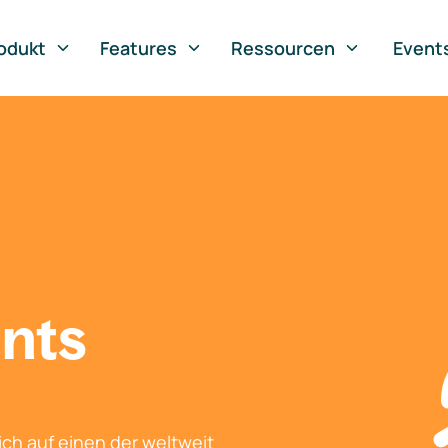
odukt
Features
Ressourcen
Event
nts
ch auf einen der weltweit