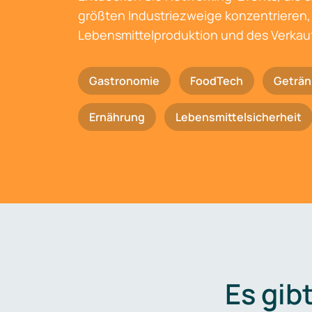
größten Industriezweige konzentrieren, 
Lebensmittelproduktion und des Verkau
Gastronomie
FoodTech
Geträn
Ernährung
Lebensmittelsicherheit
Es gib