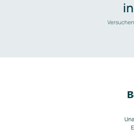
i
Versuchen
B
Una
E