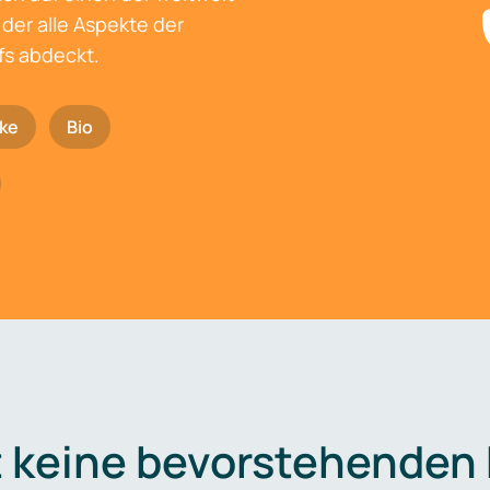
der alle Aspekte der
fs abdeckt.
ke
Bio
t keine bevorstehenden