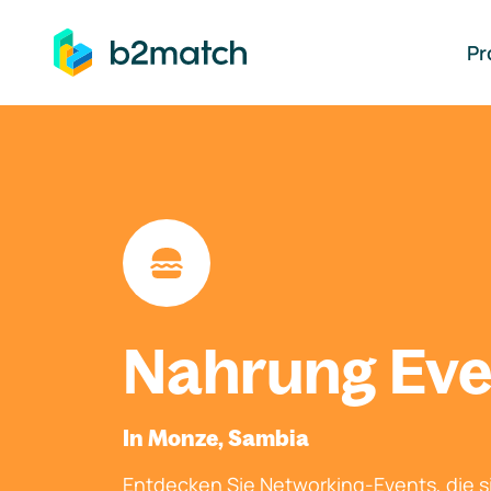
auptinhalt springen
Pr
Nahrung Eve
In Monze, Sambia
Entdecken Sie Networking-Events, die si