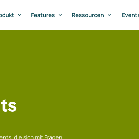
odukt
Features
Ressourcen
Event
ts
nts, die sich mit Fragen