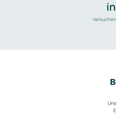
i
Versuchen
B
Una
E