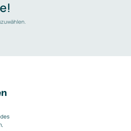
e!
zuwählen.
en
ides
m,