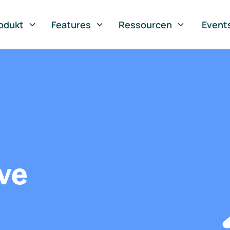
odukt
Features
Ressourcen
Event
ve