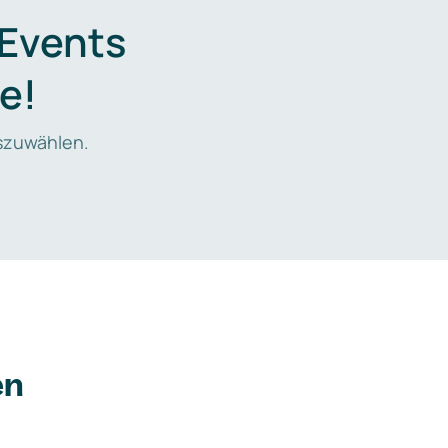
 Events
e!
zuwählen.
en