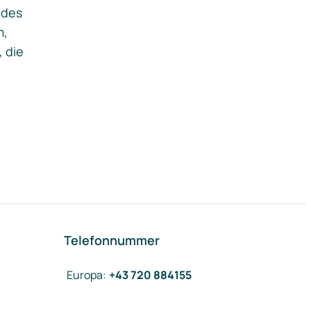
ides
m,
, die
Telefonnummer
Europa
:
+43 720 884155