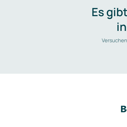
Es gib
i
Versuchen
B