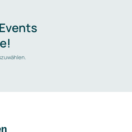
 Events
e!
zuwählen.
en