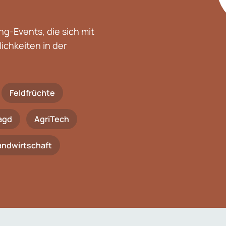
g-Events, die sich mit
chkeiten in der
Feldfrüchte
agd
AgriTech
Landwirtschaft