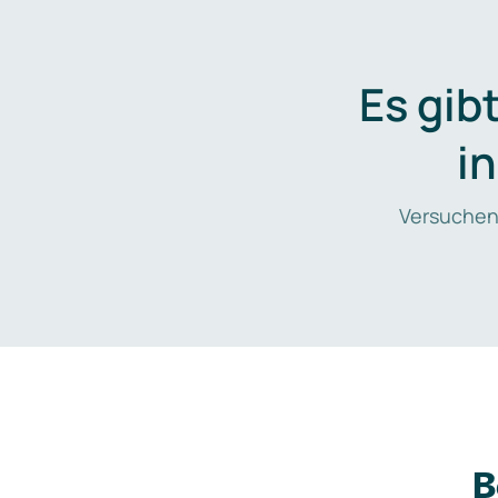
Es gib
i
Versuchen
B