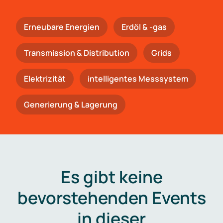
Erneubare Energien
Erdöl & -gas
Trans­mis­si­on & Distribution
Grids
Elektrizität
intelligentes Messsystem
Generierung & Lagerung
Es gibt keine
bevorstehenden Events
in dieser