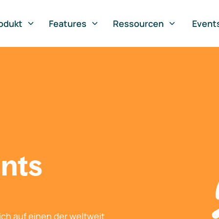
odukt
Features
Ressourcen
Event
nts
ch auf einen der weltweit