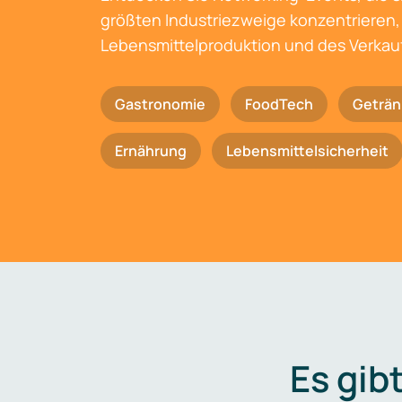
größten Industriezweige konzentrieren, 
Lebensmittelproduktion und des Verkau
Gastronomie
FoodTech
Geträn
Ernährung
Lebensmittelsicherheit
Es gib