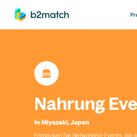
auptinhalt springen
Pr
Nahrung Eve
In Miyazaki, Japan
Entdecken Sie Networking-Events, die si