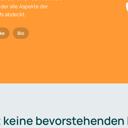
der alle Aspekte der
fs abdeckt.
ke
Bio
t keine bevorstehenden