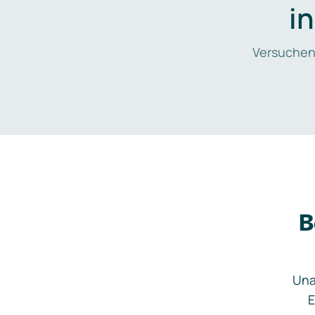
i
Versuchen
B
Una
E