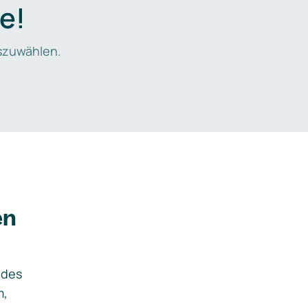
e!
zuwählen.
en
ides
m,