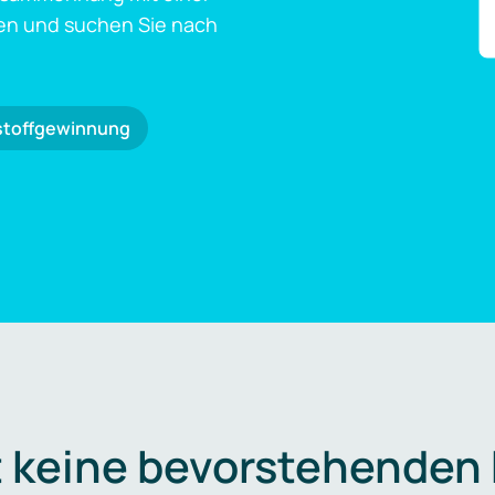
en und suchen Sie nach
stoffgewinnung
t keine bevorstehenden