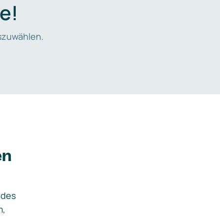
e!
zuwählen.
en
ides
m,