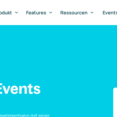
odukt
Features
Ressourcen
Event
Events
usammenhang mit einer