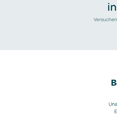
i
Versuchen
B
Una
E