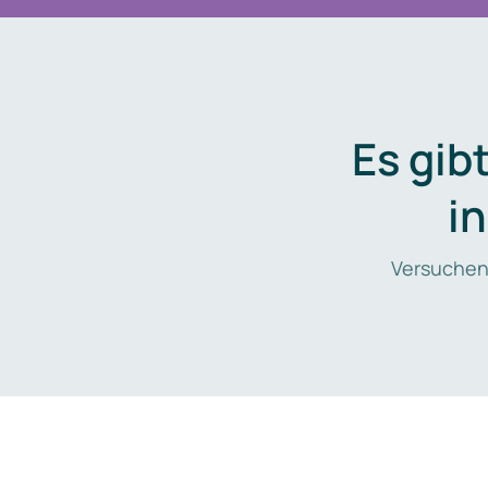
Es gib
i
Versuchen