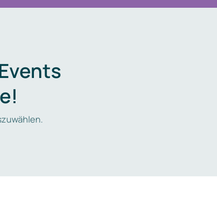
 Events
e!
zuwählen.