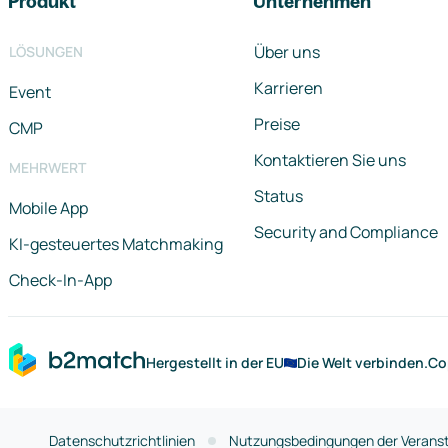
Produkt
Unternehmen
Über uns
LÖSUNGEN
Karrieren
Event
Preise
CMP
Kontaktieren Sie uns
MEHRWERT
Status
Mobile App
Security and Compliance
KI-gesteuertes Matchmaking
Check-In-App
Hergestellt in der EU
Die Welt verbinden.
Co
Datenschutzrichtlinien
Nutzungsbedingungen der Veranst