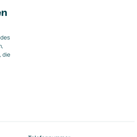
en
ides
m,
, die