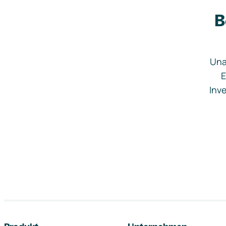
B
Una
E
Inve
Footer-Navigation