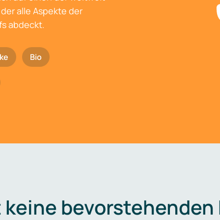
der alle Aspekte der
fs abdeckt.
ke
Bio
t keine bevorstehenden