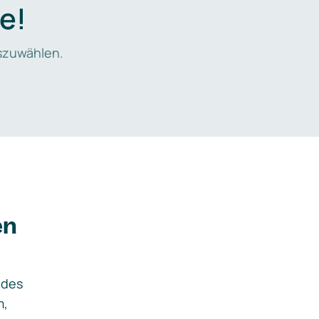
e!
zuwählen.
en
ides
m,