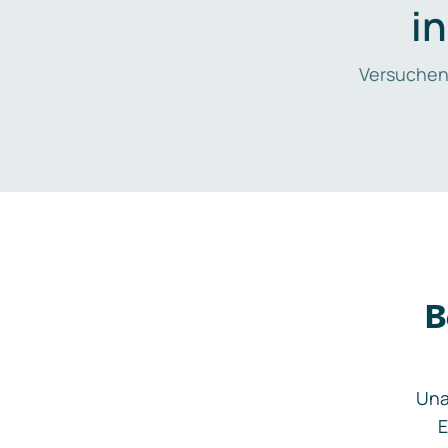
i
Versuchen
B
Una
E