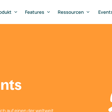
odukt
Features
Ressourcen
Event
nts
ch auf einen der weltweit