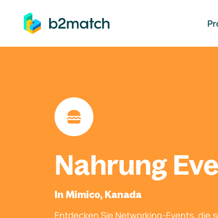
auptinhalt springen
Pr
Nahrung Eve
In Mimico, Kanada
Entdecken Sie Networking-Events, die si