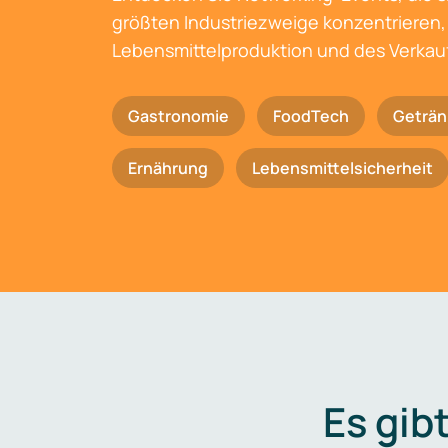
größten Industriezweige konzentrieren, 
Lebensmittelproduktion und des Verkau
Gastronomie
FoodTech
Geträn
Ernährung
Lebensmittelsicherheit
Es gib