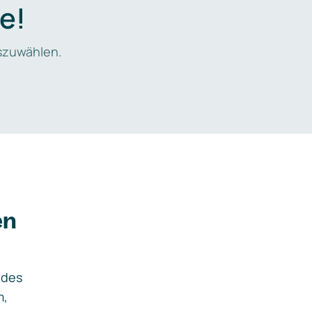
e!
zuwählen.
en
ides
m,