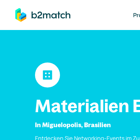
auptinhalt springen
Pr
Materialien 
In Miguelopolis, Brasilien
Entdecken Sie Networking-Events im Z