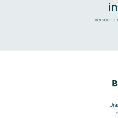
i
Versuchen
B
Una
E