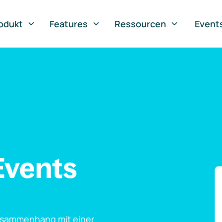
odukt
Features
Ressourcen
Event
Events
usammenhang mit einer