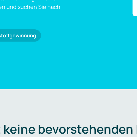
en und suchen Sie nach
stoffgewinnung
t keine bevorstehenden